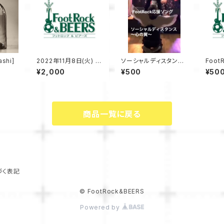
shi]
2022年11月8日(火) br
ソーシャルディスタン
Foot
eak loose vol.2 前売
ス〜心の翼〜(ダウンロ
¥2,000
¥500
¥50
りチケット
ード音源)
商品一覧に戻る
づく表記
© FootRock&BEERS
Powered by