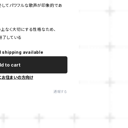
そしてパワフルな歌声が印象的であ
の上なく大切にする性格なため、
魅了している
l shipping available
d to cart
にお住まいの方向け
通報する