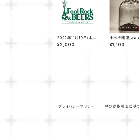
2022年11月10日(木) b
小松沙緒里[wata
reak loose vol.4 配
¥2,000
¥1,100
信チケット
プライバシーポリシー
特定商取引法に基