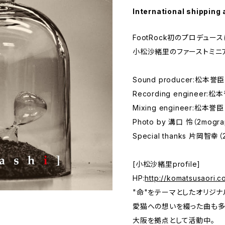
International shipping 
FootRock初のプロデュース
小松沙緒里のファーストミニ
Sound producer:松本誉臣
Recording engineer:松
Mixing engineer:松本誉臣
Photo by 溝口 怜（2mogra
Special thanks 片岡智幸（
[小松沙緒里profile]
HP:
http://komatsusaori.c
"命"をテーマとしたオリジナ
愛猫への想いを綴った曲も多
大阪を拠点として活動中。