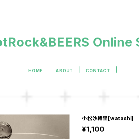
otRock&BEERS Online 
HOME
ABOUT
CONTACT
小松沙緒里[watashi]
¥1,100