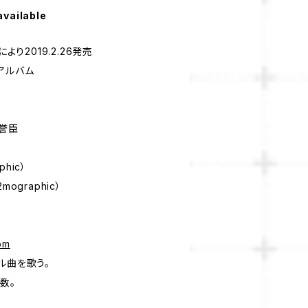
available
により2019.2.26発売
アルバム
本誉臣
phic）
2mographic）
om
ル曲を歌う。
数。