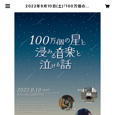
2022年9月10日(土)『100万個の星
と浸みる音楽と泣ける話』 配信チケッ
ト | FootRock&BEERS