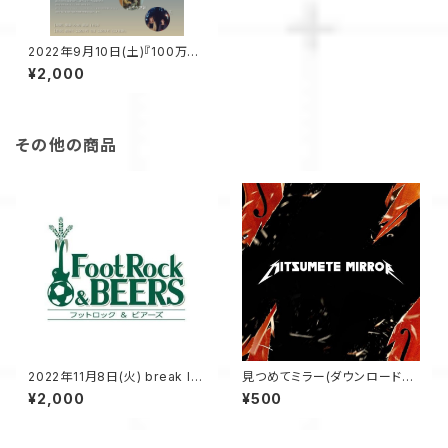
2022年9月10日(土)『100万個
の星と浸みる音楽と泣ける話』
¥2,000
配信チケット
その他の商品
2022年11月8日(火) break lo
見つめてミラー(ダウンロード音
ose vol.2 前売りチケット
源)
¥2,000
¥500