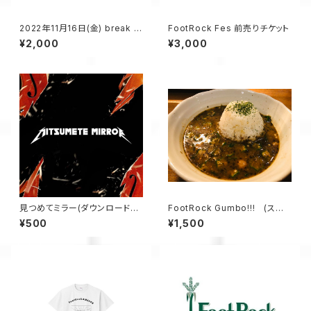
2022年11月16日(金) break lo
FootRock Fes 前売りチケット
ose vol.6 配信チケット
¥2,000
¥3,000
見つめてミラー(ダウンロード音
FootRock Gumbo!!! (スー
源)
プのみ、2人前)
¥500
¥1,500