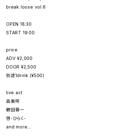
break loose vol.6
OPEN 18:30
START 19:00
price
ADV ¥2,000
DOOR ¥2,500
別途1drink (¥500)
live act
森美咲
鶴田晋一
啓-ひらく-
and more...